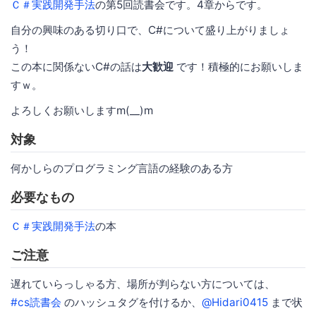
Ｃ＃実践開発手法
の第5回読書会です。4章からです。
自分の興味のある切り口で、C#について盛り上がりましょ
う！
この本に関係ないC#の話は
大歓迎
です！積極的にお願いしま
すｗ。
よろしくお願いしますm(__)m
対象
何かしらのプログラミング言語の経験のある方
必要なもの
Ｃ＃実践開発手法
の本
ご注意
遅れていらっしゃる方、場所が判らない方については、
#cs読書会
のハッシュタグを付けるか、
@Hidari0415
まで状