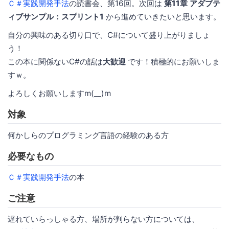
Ｃ＃実践開発手法
の読書会、第16回。次回は
第11章 アダプテ
ィブサンプル：スプリント1
から進めていきたいと思います。
自分の興味のある切り口で、C#について盛り上がりましょ
う！
この本に関係ないC#の話は
大歓迎
です！積極的にお願いしま
すｗ。
よろしくお願いしますm(__)m
対象
何かしらのプログラミング言語の経験のある方
必要なもの
Ｃ＃実践開発手法
の本
ご注意
遅れていらっしゃる方、場所が判らない方については、